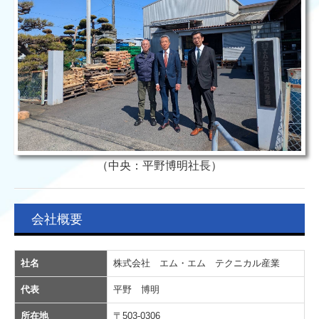
（中央：平野博明社長）
会社概要
社名
株式会社 エム・エム テクニカル産業
代表
平野 博明
所在地
〒503-0306