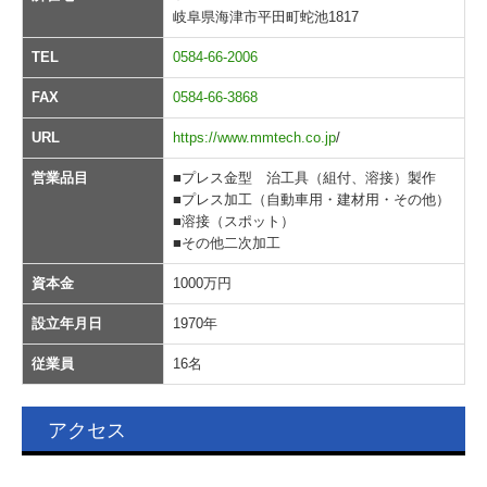
岐阜県海津市平田町蛇池1817
TEL
0584-66-2006
FAX
0584-66-3868
URL
https://www.mmtech.co.jp
/
営業品目
■プレス金型 治工具（組付、溶接）製作
■プレス加工（自動車用・建材用・その他）
■溶接（スポット）
■その他二次加工
資本金
1000万円
設立年月日
1970年
従業員
16名
アクセス